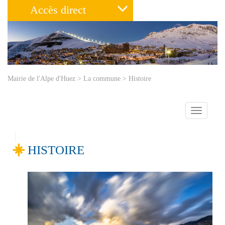
Accès direct
Mairie de l'Alpe d'Huez
>
La commune
>
Histoire
Toggle
navigatio
HISTOIRE