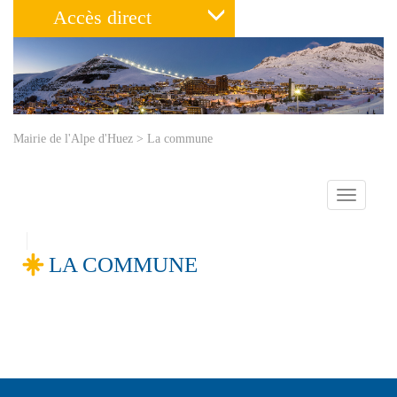
Accès direct
Mairie de l'Alpe d'Huez
>
La commune
Toggle
navigatio
LA COMMUNE