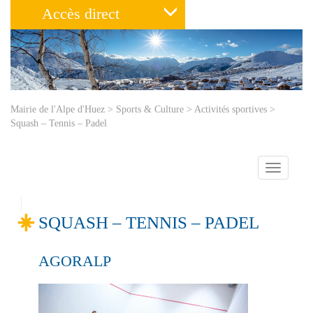
Accès direct
Mairie de l'Alpe d'Huez
>
Sports & Culture
>
Activités sportives
>
Squash – Tennis – Padel
Toggle
navigatio
SQUASH – TENNIS – PADEL
AGORALP