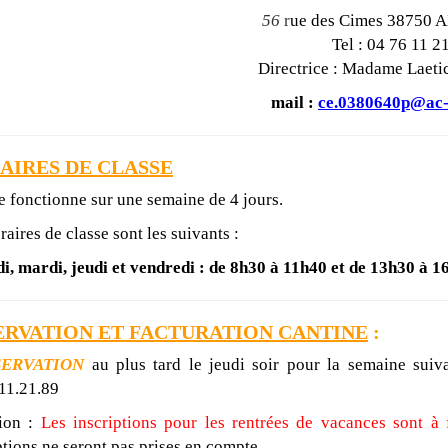
56
r
ue des Cimes
38750 A
Tel : 04 76 11 2
Directrice : Madame Lae
mail :
ce.0380640p@ac-
AIRES DE CLASSE
e fonctionne sur une semaine de 4 jours.
raires de classe sont les suivants :
i, mardi, jeudi et vendredi : de 8h30 à 11h40 et de 13h30 à 1
ERVATION ET FACTURATION CANTINE
:
SERVATION
au plus tard le jeudi soir pour la semaine suiva
11.21.89
ion :
Les inscriptions pour les rentrées de vacances sont à 
ptions ne seront pas prises en compte.