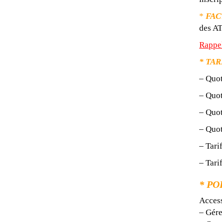
*
FAC
des A
Rappe
* TAR
– Qu
– Qu
– Qu
– Qu
– Tari
– Tari
* PO
Access
– Gére