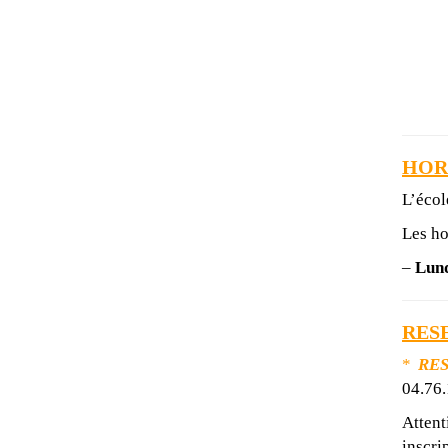
HOR
L’écol
Les ho
–
Lund
RES
*
RE
04.76.
Attent
inscri